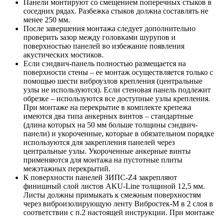
Панели монтируют со смещением поперечных стыков в
соседних рядах. Разбежка стыков должна составлять не
менее 250 мм.
После завершения монтажа следует дополнительно
проверить зазор между головками шурупов и
поверхностью панелей во избежание появления
акустических мостиков.
Если сэндвич-панель полностью размещается на
поверхности стены – ее монтаж осуществляется только с
помощью шести виброузлов крепления (центральные
узлы не используются). Если стеновая панель подлежит
обрезке – используются все доступные узлы крепления.
При монтаже на перекрытие в комплекте крепежа
имеются два типа анкерных винтов – стандартные
(длина которых на 50 мм больше толщины сэндвич-
панели) и укороченные, которые в обязательном порядке
используются для закрепления панелей через
центральные узлы. Укороченные анкерные винты
применяются для монтажа на пустотные плиты
межэтажных перекрытий.
К поверхности панелей ЗИПС-Z4 закрепляют
финишный слой листов AKU-Line толщиной 12,5 мм.
Листы должны примыкать к смежным поверхностям
через виброизолирующую ленту Вибростек-М в 2 слоя в
соответствии с п.2 настоящей инструкции. При монтаже