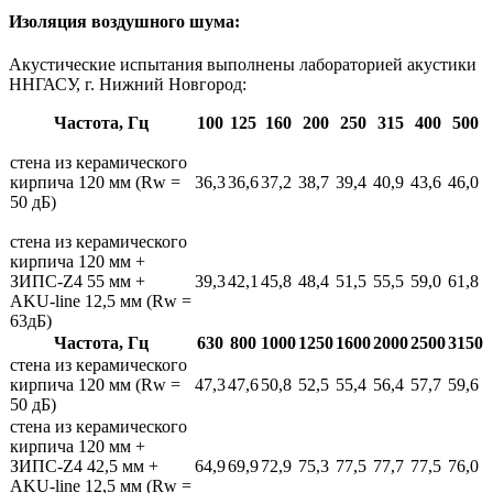
Изоляция воздушного шума:
Акустические испытания выполнены лабораторией акустики
ННГАСУ, г. Нижний Новгород:
Частота, Гц
100
125
160
200
250
315
400
500
стена из керамического
кирпича
120 мм (Rw =
36,3
36,6
37,2
38,7
39,4
40,9
43,6
46,0
50 дБ)
стена из керамического
кирпича 120 мм +
ЗИПС-Z4 55 мм +
39,3
42,1
45,8
48,4
51,5
55,5
59,0
61,8
AKU-line 12,5 мм (Rw =
63дБ)
Частота, Гц
630
800
1000
1250
1600
2000
2500
3150
стена из керамического
кирпича 120 мм (Rw =
47,3
47,6
50,8
52,5
55,4
56,4
57,7
59,6
50 дБ)
стена из керамического
кирпича 120 мм +
ЗИПС-Z4 42,5 мм +
64,9
69,9
72,9
75,3
77,5
77,7
77,5
76,0
AKU-line 12,5 мм (Rw =