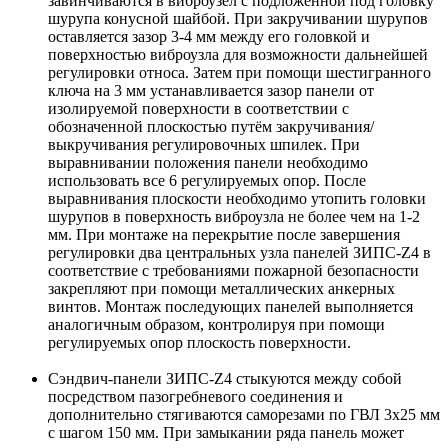
завинчиваются в виброузел с подложенной под головку
шурупа конусной шайбой. При закручивании шурупов
оставляется зазор 3-4 мм между его головкой и
поверхностью виброузла для возможности дальнейшей
регулировки относа. Затем при помощи шестигранного
ключа на 3 мм устанавливается зазор панели от
изолируемой поверхности в соответствии с
обозначенной плоскостью путём закручивания/
выкручивания регулировочных шпилек. При
выравнивании положения панели необходимо
использовать все 6 регулируемых опор. После
выравнивания плоскости необходимо утопить головки
шурупов в поверхность виброузла не более чем на 1-2
мм. При монтаже на перекрытие после завершения
регулировки два центральных узла панелей ЗИПС-Z4 в
соответствие с требованиями пожарной безопасности
закрепляют при помощи металлических анкерных
винтов. Монтаж последующих панелей выполняется
аналогичным образом, контролируя при помощи
регулируемых опор плоскость поверхности.
Сэндвич-панели ЗИПС-Z4 стыкуются между собой
посредством пазогребневого соединения и
дополнительно стягиваются саморезами по ГВЛ 3х25 мм
с шагом 150 мм. При замыкании ряда панель может