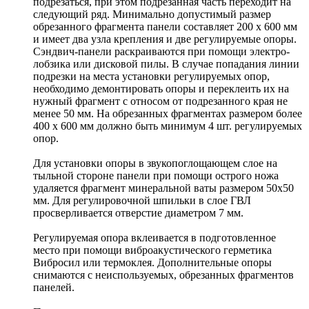
подрезаться, при этом подрезанная часть переходит на
следующий ряд. Минимально допустимый размер
обрезанного фрагмента панели составляет 200 х 600 мм
и имеет два узла крепления и две регулируемые опоры.
Сэндвич-панели раскраиваются при помощи электро-
лобзика или дисковой пилы. В случае попадания линии
подрезки на места установки регулируемых опор,
необходимо демонтировать опоры и переклеить их на
нужный фрагмент с относом от подрезанного края не
менее 50 мм. На обрезанных фрагментах размером более
400 х 600 мм должно быть минимум 4 шт. регулируемых
опор.
Для установки опоры в звукопоглощающем слое на
тыльной стороне панели при помощи острого ножа
удаляется фрагмент минеральной ваты размером 50х50
мм. Для регулировочной шпильки в слое ГВЛ
просверливается отверстие диаметром 7 мм.
Регулируемая опора вклеивается в подготовленное
место при помощи виброакустического герметика
Вибросил или термоклея. Дополнительные опоры
снимаются с неиспользуемых, обрезанных фрагментов
панелей.