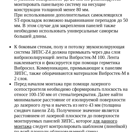
монтировать панельную систему на несущие
конструкции толщиной менее 80 мм.
При использовании дополнительных самоклеящихся
ST-прокладок возможно выравнивание перепадов до 50
мм. В этом случае для закрепления панелей также
необходимо использовать универсальные саморезы
большей длины.
К боковым стенам, полу и потолку звукоизолирующая
система ЗИПС-Z4 должна примыкать через два слоя
виброизолирующей ленты Вибростек-М 100. Лента
наклеивается и фиксируется при помощи герметика
Вибросил. Коммуникации, примыкающие к панелям
ЗИПС, также оборачиваются материалом Вибростек-М в
2 слоя.
Перед началом монтажа при помощи лазерного
осепостроителя необходимо сформировать плоскость на
относе 100-150 мм от стены/перекрытия. Далее найти
минимальное расстояние от изолируемой поверхности
до лазерного луча и вычесть из него 43 мм (толщина
сэндвич панели Z4). Полученное значение является
расстоянием от лазерной плоскости до поверхности
монтируемых панелей ЗИПС, которое
для данного
монтажа
следует контролировать шаблоном (линейкой)
по всей площади облицовываемой стены.