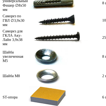
универсальный
8 
Фишер ∅8х50
мм
Саморез по
10
ГВЛ ∅3,9х30
мм
Саморез для
ГКЛА Аку-
25
Лайн 3,9х38
мм
Шайба
увеличенная
8 
M5
Шайба M8
2 
ST-опора
6 