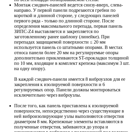
Монтаж сэндвич-панелей ведется снизу-вверх, слева-
направо. У первой панели подрезаются гребни по
короткой и длинной стороне, у следующих панелей
первого ряда - только по длинной стороне. После
определения максимального перепада, первая панель
ЗИПС-Z4 выставляется и закрепляется по
заготовленному ранее шаблону (линейке). При
перепадах защищаемой поверхности ≤ 20 мм
используется панель со штатными опорами. В местах
относа панели более 20 мм на регулируемые опоры
дополнительно приклеиваются ST-прокладки толщиной
по 10 мм, входящие в комплект крепежа (максимум 3 шт.
на одну опору).
В каждой сэндвич-панели имеется 8 виброузлов для ее
закрепления к изолируемой поверхности и 6
регулируемых опор. Панели должны монтироваться
исключительно через виброузлы.
После того, как панель приставлена к изолируемой
поверхности, непосредственно через существующие в
ней виброизолирующие узлы выполняются отверстия
диаметром 8 мм. Крепежные элементы вставляются в
полученные отверстия, забиваются до упора и