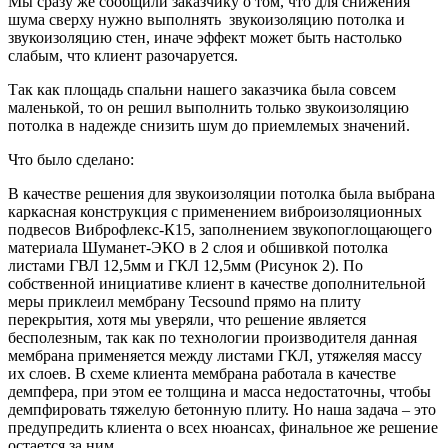
Мы сразу же сообщили заказчику о том, что для снижения
шума сверху нужно выполнять звукоизоляцию потолка и
звукоизоляцию стен, иначе эффект может быть настолько
слабым, что клиент разочаруется.
Так как площадь спальни нашего заказчика была совсем
маленькой, то он решил выполнить только звукоизоляцию
потолка в надежде снизить шум до приемлемых значений.
Что было сделано:
В качестве решения для звукоизоляции потолка была выбрана
каркасная конструкция с применением виброизоляционных
подвесов Виброфлекс-К15, заполнением звукопоглощающего
материала Шуманет-ЭКО в 2 слоя и обшивкой потолка
листами ГВЛ 12,5мм и ГКЛ 12,5мм (Рисунок 2). По
собственной инициативе клиент в качестве дополнительной
меры приклеил мембрану Tecsound прямо на плиту
перекрытия, хотя мы уверяли, что решение является
бесполезным, так как по технологии производителя данная
мембрана применяется между листами ГКЛ, утяжеляя массу
их слоев. В схеме клиента мембрана работала в качестве
демпфера, при этом ее толщина и масса недостаточны, чтобы
демпфировать тяжелую бетонную плиту. Но наша задача – это
предупредить клиента о всех нюансах, финальное же решение
остается за ним.