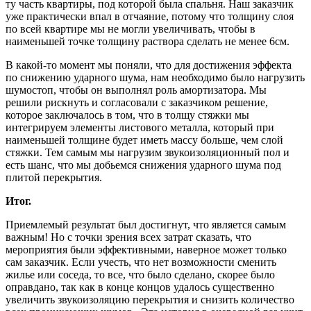
ту часть квартиры, под которой была спальня. Наш заказчик
уже практически впал в отчаяние, потому что толщину слоя
по всей квартире мы не могли увеличивать, чтобы в
наименьшей точке толщину раствора сделать не менее 6см.
В какой-то момент мы поняли, что для достижения эффекта
по снижению ударного шума, нам необходимо было нагрузить
шумостоп, чтобы он выполнял роль амортизатора. Мы
решили рискнуть и согласовали с заказчиком решение,
которое заключалось в том, что в толщу стяжки мы
интегрируем элементы листового металла, который при
наименьшей толщине будет иметь массу больше, чем слой
стяжки. Тем самым мы нагрузим звукоизоляционный пол и
есть шанс, что мы добьемся снижения ударного шума под
плитой перекрытия.
Итог.
Приемлемый результат был достигнут, что является самым
важным! Но с точки зрения всех затрат сказать, что
мероприятия были эффективными, наверное может только
сам заказчик. Если учесть, что нет возможности сменить
жилье или соседа, то все, что было сделано, скорее было
оправдано, так как в конце концов удалось существенно
увеличить звукоизоляцию перекрытия и снизить количество