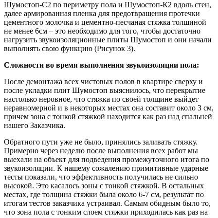
Шумостоп-С2 по периметру пола и Шумостоп-К2 вдоль стен,
далее армированная пленка для предотвращения протечки
цементного молочка и цементно-песчаная стяжка толщиной
не менее 6см – это необходимо для того, чтобы достаточно
нагрузить звукоизоляционные плиты Шумостоп и они начали
выполнять свою функцию (Рисунок 3).
Сложности во время выполнения звукоизоляции пола:
После демонтажа всех чистовых полов в квартире сверху и
после укладки плит Шумостоп выяснилось, что перекрытие
настолько неровное, что стяжка по своей толщине выйдет
неравномерной и в некоторых местах она составит около 3 см,
причем зона с тонкой стяжкой находится как раз над спальней
нашего Заказчика.
Обратного пути уже не было, принялись заливать стяжку.
Примерно через неделю после выполнения всех работ мы
выехали на объект для подведения промежуточного итога по
звукоизоляции. К нашему сожалению примитивные ударные
тесты показали, что эффективность получилась не сильно
высокой. Это касалось зоны с тонкой стяжкой. В остальных
местах, где толщина стяжки была около 6-7 см, результат по
итогам тестов заказчика устраивал. Самым обидным было то,
что зона пола с тонким слоем стяжки приходилась как раз на