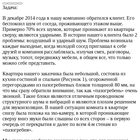
Задача:
В декабре 2014 года в нашу компанию обратился клиент. Его
беспокоил шум от соседа, проживающего этажом выше.
Примерно 70% всех шумов, которые проникают из квартиры
сверху, являются ударными. В истории нашего клиента было 2
проблемы: воздушный и ударный шум. Проблема возникала
каждые выходные, когда молодой сосед приглашал к себе
друзей и компания расслаблялась, излучая смех, разговоры,
музыку, топот, передвижку мебели, в общем все, что только
можно себе представить.
Квартира нашего заказчика была небольшой, состояла из
кухни-гостиной и спальни (Рисунок 1), огороженной
перегородками из пазогребневых блоков толщиной 80 мм, на
что мы сразу обратили внимание, так как «пазогребень» очень
звонкий. Такие блоки являются отличным проводником
структурного шума и вибраций и являются плохим решением
для звукоизоляции. В нашей ситуации комната в квартире
снизу была похожа на эхо-камеру, в которой проникающие
сверху вниз звуки были слышны со всех сторон – в первую
очередь от перекрытия и далее по всем 4-м стенам из
«пазогребня».